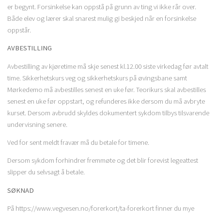
er begynt. Forsinkelse kan oppstå på grunn av ting vi ikke rår over.
Både elev og lærer skal snarest mulig gi beskjed når en forsinkelse
oppstår.
AVBESTILLING
Avbestilling av kjøretime må skje senest kl.12.00 siste virkedag før avtalt
time. Sikkerhetskurs veg og sikkerhetskurs på øvingsbane samt
Mørkedemo må avbestilles senest en uke før. Teorikurs skal avbestilles
senest en uke før oppstart, og refunderes ikke dersom du må avbryte
kurset. Dersom avbrudd skyldes dokumentert sykdom tilbys tilsvarende
undervisning senere.
Ved for sent meldt fravær må du betale for timene.
Dersom sykdom forhindrer fremmøte og det blir forevist legeattest
slipper du selvsagt å betale.
SØKNAD
På https://www.vegvesen.no/forerkort/ta-forerkort finner du mye