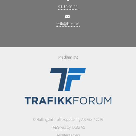
91 19 01 11
erik@hto.no
Medlem av:
© Hallingdal Trafikkopplæring AS, Gol / 2026
TABSweb
by TABS AS
Teoritentamen