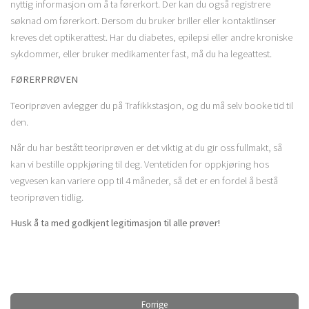
nyttig informasjon om å ta førerkort. Der kan du også registrere
søknad om førerkort. Dersom du bruker briller eller kontaktlinser
kreves det optikerattest. Har du diabetes, epilepsi eller andre kroniske
sykdommer, eller bruker medikamenter fast, må du ha legeattest.
FØRERPRØVEN
Teoriprøven avlegger du på Trafikkstasjon, og du må selv booke tid til
den.
Når du har bestått teoriprøven er det viktig at du gir oss fullmakt, så
kan vi bestille oppkjøring til deg. Ventetiden for oppkjøring hos
vegvesen kan variere opp til 4 måneder, så det er en fordel å bestå
teoriprøven tidlig.
Husk å ta med godkjent legitimasjon til alle prøver!
Forrige